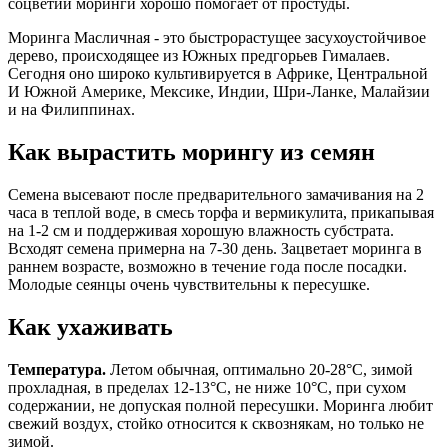
соцветий моринги хорошо помогает от простуды.
Моринга Масличная - это быстрорастущее засухоустойчивое
дерево, происходящее из Южных предгорьев Гималаев.
Сегодня оно широко культивируется в Африке, Центральной
И Южной Америке, Мексике, Индии, Шри-Ланке, Малайзии
и на Филиппинах.
Как вырастить морингу из семян
Семена высевают после предварительного замачивания на 2
часа в теплой воде, в смесь торфа и вермикулита, прикапывая
на 1-2 см и поддерживая хорошую влажность субстрата.
Всходят семена примерна на 7-30 день. Зацветает моринга в
раннем возрасте, возможно в течение года после посадки.
Молодые сеянцы очень чувствительны к пересушке.
Как ухаживать
Температура.
Летом обычная, оптимально 20-28°С, зимой
прохладная, в пределах 12-13°С, не ниже 10°С, при сухом
содержании, не допуская полной пересушки. Моринга любит
свежий воздух, стойко относится к сквознякам, но только не
зимой.