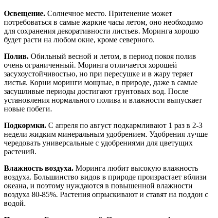
Освещение.
Солнечное место. Притенение может
потребоваться в самые жаркие часы летом, оно необходимо
для сохранения декоративности листьев. Моринга хорошо
будет расти на любом окне, кроме северного.
Полив.
Обильный весной и летом, в период покоя полив
очень ограниченный. Моринга отличается хорошей
засухоустойчивостью, но при пересушке и в жару теряет
листья. Корни моринги мощные, в природе, даже в самые
засушливые периоды достигают грунтовых вод. После
установления нормального полива и влажности выпускает
новые побеги.
Подкормки.
С апреля по август подкармливают 1 раз в 2-3
недели жидким минеральным удобрением. Удобрения лучше
чередовать универсальные с удобрениями для цветущих
растений.
Влажность воздуха.
Моринга любит высокую влажность
воздуха. Большинство видов в природе произрастает вблизи
океана, и поэтому нуждаются в повышенной влажности
воздуха 80-85%. Растения опрыскивают и ставят на поддон с
водой.