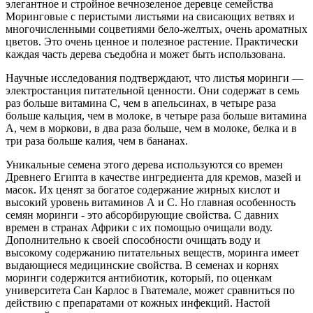
элегантное и стройное вечнозеленое деревце семейства
Моринговые с перистыми листьями на свисающих ветвях и
многочисленными соцветиями бело-желтых, очень ароматных
цветов. Это очень ценное и полезное растение. Практически
каждая часть дерева съедобна и может быть использована.
Научные исследования подтверждают, что листья моринги —
электростанция питательной ценности. Они содержат в семь
раз больше витамина С, чем в апельсинах, в четыре раза
больше кальция, чем в молоке, в четыре раза больше витамина
А, чем в моркови, в два раза больше, чем в молоке, белка и в
три раза больше калия, чем в бананах.
Уникальные семена этого дерева используются со времен
Древнего Египта в качестве ингредиента для кремов, мазей и
масок. Их ценят за богатое содержание жирных кислот и
высокий уровень витаминов А и С. Но главная особенность
семян моринги - это абсорбирующие свойства. С давних
времен в странах Африки с их помощью очищали воду.
Дополнительно к своей способности очищать воду и
высокому содержанию питательных веществ, моринга имеет
выдающиеся медицинские свойства. В семенах и корнях
моринги содержится антибиотик, который, по оценкам
университета Сан Карлос в Гватемале, может сравниться по
действию с препаратами от кожных инфекций. Настой