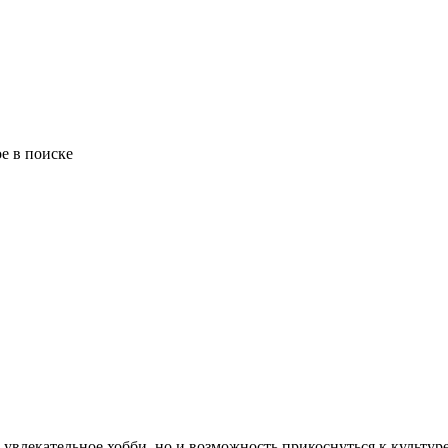
е в поиске
увлекательное хобби, но и возможность прикоснуться к культур