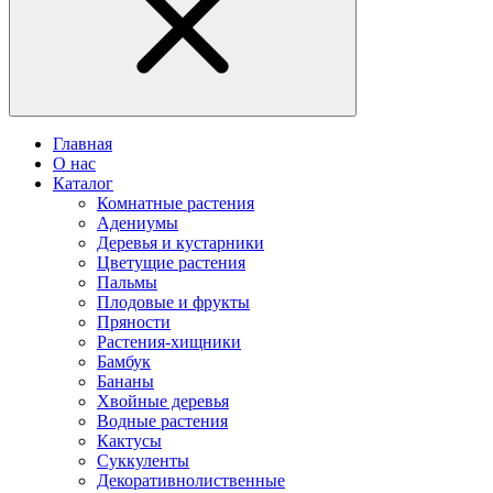
Главная
О нас
Каталог
Комнатные растения
Адениумы
Деревья и кустарники
Цветущие растения
Пальмы
Плодовые и фрукты
Пряности
Растения-хищники
Бамбук
Бананы
Хвойные деревья
Водные растения
Кактусы
Суккуленты
Декоративнолиственные