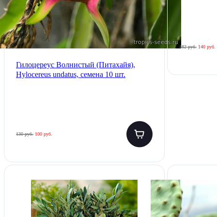
182 руб.
140 руб.
Гилоцереус Волнистый (Питахайя),
Hylocereus undatus, семена 10 шт.
130 руб.
100 руб.