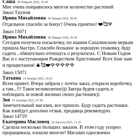
Саша
09 Февраля 2026, 16:46
Мне очень понравилось многое количество растений
Заказ
Тиунов
Ирина Михайловна
06 Января 2026, 06:02
Отдельное спасибо за бонус! Очень приятно! ❤️🥰🌹
Заказ
15071
Ирина Михайловна
06 Января 2026, 05:58
Сегодня получила посылочку, по нашим Сахалинским меркам
пришла быстро. Спасибо большое за хорошую упаковку, буду
садить , обязательно отпишусь о результатах. С Новым Годом
Вас и с наступающим Рождеством Христовым! Всех благ вам
и процветания! 🎄🥰❤️🌹🌹🌹🌹🌹
Заказ
15071
Татьяна
14 Ноября 2025, 16:01
Всем привет. Вчера забрала с почты заказ, открыла коробочку,
а там...!!! Такое великолепие))) Завтра будем садить и
наблюдать за новой жизнью своих растюшек))
Зоя
07 Октября 2025, 07:49
Замечательный магазин, все пришло. Буду садить растишки.
Как взойдут дополню отзыв, продавца рекомендую.
Заказ
14719
Екатерина Масловец
24 Августа 2025, 11:35
Сделала несколько больших заказов. В этом году упорно
проращивала, взошли многие! Магазин однозначно