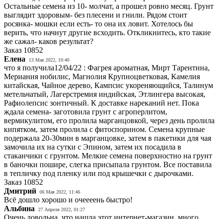
Остальные семена из 10- молчат, а прошел ровно месяц. Грунт
выглядит здоровым- без плесени и гнили. Рядом стоит
росянка- мошки если есть- то она их ловит. Хотелось бы
верить, что начнут другие всходить. Откликнитесь, кто такие
же сажал- каков результат?
Заказ
10852
Елена
13 Мая 2022, 10:40
что я получила12/04/22 : Фагрея ароматная, Мирт Тарентина,
Мериания нобилис, Магнолия Крупноцветковая, Камелия
китайская, Чайное дерево, Кампсис укореняющийся, Талинум
метельчатый, Лагерстремия индийская, Этлингера высокая,
Рафиолепсис зонтичный. К доставке нареканий нет. Пока
ждала семена- заготовила грунт с агроперлитом,
вермикулитом, его пролила марганцовкой, через день пролила
кипятком, затем пролила с фитоспорином. Семена крупные
подержала 20-30мин в марганцовке, затем в пакетики для чая
замочила их на сутки с Эпином, затем их посадила в
стаканчики с грунтом. Мелкие семена поверхностно на грунт
в баночки пошире, слегка присыпала грунтом. Все поставила
в тепличку под пленку или под крышечки с дырочками.
Заказ
10852
Дмитрий
06 Мая 2022, 11:46
Всё дошло хорошо и очеееень быстро!
Альбина
27 Апреля 2022, 01:27
Очень довольна, что нашла этот интернет-магазин, много