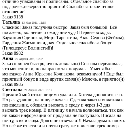
отлично упакованы и подписаны. Отдельное спасибо за
подарочек,невероятно приятно! Спасибо за такое теплое
отношение!
Заказ
9138
Татьяна
13 Мая 2021, 12:15
Спасибо! Заказ получила быстро. Заказ был большой. Всё
посажено, волнение и ожидание чуда! Первые всходы:
Баухиния Одинокая, Мирт Тарентина, Акка Седова (Фейхоа),
Гардения Жасминовидная. Отдельное спасибо за бонус
(Гилоцереус Волнистый)!
Заказ
8982
Анна
29 Апреля 2021, 19:37
Заказ пришел быстро, очень довольны) Сначала переживала,
что мошенники, но напрасно так подумала. У меня был
менеджер Анна Юрьевна Колпакова, рекомендую!!! Еще был
приятный бонус в виде других семян))) Мелочь, а приятно))))
Заказ
8985
Светлана
26 Апреля 2021, 15:19
Прежний мой отзыв видимо удалили. Хотела дополнить его.
Но раз удалили, напишу с начала. Сделала заказ и оплатила в
понедельник, обещали выслать в среду и через 1-3 дня
выслать трек номер. В пятницу я начала волноваться, так как
ни какой информации от продавца не поступало. Писала на
почту, в вк и сюда. Долго не отвечали!!! Начала думать плохо.
Но всё же ответили и почти сразу же прислали трек номер