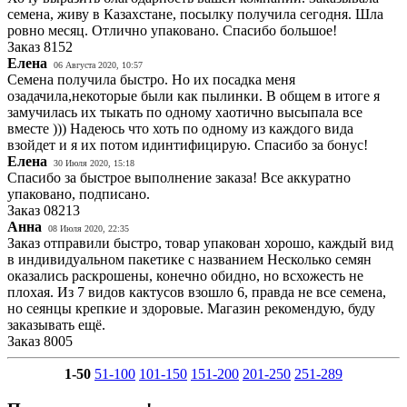
семена, живу в Казахстане, посылку получила сегодня. Шла
ровно месяц. Отлично упаковано. Спасибо большое!
Заказ
8152
Елена
06 Августа 2020, 10:57
Семена получила быстро. Но их посадка меня
озадачила,некоторые были как пылинки. В общем в итоге я
замучилась их тыкать по одному хаотично высыпала все
вместе ))) Надеюсь что хоть по одному из каждого вида
взойдет и я их потом идинтифицирую. Спасибо за бонус!
Елена
30 Июля 2020, 15:18
Спасибо за быстрое выполнение заказа! Все аккуратно
упаковано, подписано.
Заказ
08213
Анна
08 Июля 2020, 22:35
Заказ отправили быстро, товар упакован хорошо, каждый вид
в индивидуальном пакетике с названием Несколько семян
оказались раскрошены, конечно обидно, но всхожесть не
плохая. Из 7 видов кактусов взошло 6, правда не все семена,
но сеянцы крепкие и здоровые. Магазин рекомендую, буду
заказывать ещё.
Заказ
8005
1-50
51-100
101-150
151-200
201-250
251-289