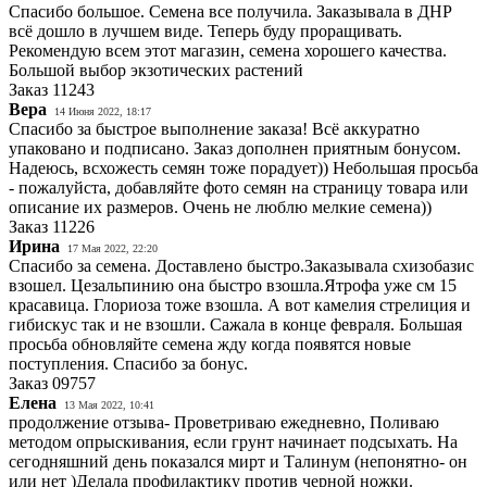
Спасибо большое. Семена все получила. Заказывала в ДНР
всё дошло в лучшем виде. Теперь буду проращивать.
Рекомендую всем этот магазин, семена хорошего качества.
Большой выбор экзотических растений
Заказ
11243
Вера
14 Июня 2022, 18:17
Спасибо за быстрое выполнение заказа! Всё аккуратно
упаковано и подписано. Заказ дополнен приятным бонусом.
Надеюсь, всхожесть семян тоже порадует)) Небольшая просьба
- пожалуйста, добавляйте фото семян на страницу товара или
описание их размеров. Очень не люблю мелкие семена))
Заказ
11226
Ирина
17 Мая 2022, 22:20
Спасибо за семена. Доставлено быстро.Заказывала схизобазис
взошел. Цезальпинию она быстро взошла.Ятрофа уже см 15
красавица. Глориоза тоже взошла. А вот камелия стрелиция и
гибискус так и не взошли. Сажала в конце февраля. Большая
просьба обновляйте семена жду когда появятся новые
поступления. Спасибо за бонус.
Заказ
09757
Елена
13 Мая 2022, 10:41
продолжение отзыва- Проветриваю ежедневно, Поливаю
методом опрыскивания, если грунт начинает подсыхать. На
сегодняшний день показался мирт и Талинум (непонятно- он
или нет )Делала профилактику против черной ножки.