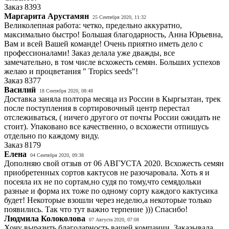
Заказ
8393
Маргарита Арустамян
25 Сентября 2020, 11:32
Великолепная работа: четко, предельно аккуратно,
максимально быстро! Большая благодарность, Анна Юрьевна,
Вам и всей Вашей команде! Очень приятно иметь дело с
профессионалами! Заказ делала уже дважды, все
замечательно, в том числе всхожесть семян. Больших успехов
желаю и процветания " Tropics seeds"!
Заказ
8377
Василий
18 Сентября 2020, 08:48
Доставка заняла полтора месяца из России в Кыргызтан, трек
после поступления в сортировочный центр перестал
отслеживаться, ( ничего другого от почты России ожидать не
стоит). Упаковано все качественно, о всхожести отпишусь
отдельно по каждому виду.
Заказ
8179
Елена
04 Сентября 2020, 09:38
Дополняю свой отзыв от 06 АВГУСТА 2020. Всхожесть семян
приобретенных сортов кактусов не разочаровала. Хоть я и
посеяла их не по сортам,но судя по тому,что семядольки
разные и форма их тоже по одному сорту каждого кактусика
будет! Некоторые взошли через неделю,а некоторые только
появились. Так что тут важно терпение ))) Спасибо!
Людмила Колоколова
07 Августа 2020, 07:08
Хочу выразить благодарность вашей компании. Заказывала