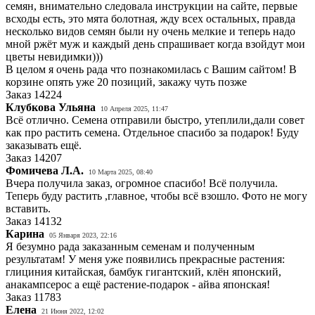
семян, внимательно следовала инструкции на сайте, первые
всходы есть, это мята болотная, жду всех остальных, правда
несколько видов семян были ну очень мелкие и теперь надо
мной ржёт муж и каждый день спрашивает когда взойдут мои
цветы невидимки)))
В целом я очень рада что познакомилась с Вашим сайтом! В
корзине опять уже 20 позиций, закажу чуть позже
Заказ
14224
Клубкова Ульяна
10 Апреля 2025, 11:47
Всё отлично. Семена отправили быстро, утеплили,дали совет
как про растить семена. Отдельное спасибо за подарок! Буду
заказывать ещё.
Заказ
14207
Фомичева Л.А.
10 Марта 2025, 08:40
Вчера получила заказ, огромное спасибо! Всё получила.
Теперь буду растить ,главное, чтобы всё взошло. Фото не могу
вставить.
Заказ
14132
Карина
05 Января 2023, 22:16
Я безумно рада заказанным семенам и полученным
результатам! У меня уже появились прекрасные растения:
глициния китайская, бамбук гигантский, клён японский,
анакампсерос а ещё растение-подарок - айва японская!
Заказ
11783
Елена
21 Июня 2022, 12:02