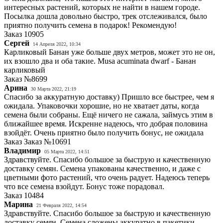
интересных растений, которых не найти в нашем городе.
Посылка дошла довольно быстро, трек отслеживался, было
приятно получить семена в подарок! Рекомендую!
Заказ
10905
Сергей
14 Апреля 2022, 10:34
Карликовый Банан уже больше двух метров, может это не он,
их взошло два и оба такие. Musa acuminata dwarf - Банан
карликовый
Заказ
№8699
Арина
30 Марта 2022, 21:19
Спасибо за аккуратную доставку) Пришло все быстрее, чем я
ожидала. Упаковочки хорошие, но не хватает даты, когда
семена были собраны. Ещё ничего не сажала, займусь этим в
ближайшее время. Искренне надеюсь, что добрая половина
взойдёт. Очень приятно было получить бонус, не ожидала
Заказ
Заказ №10691
Владимир
05 Марта 2022, 14:51
Здравствуйте. Спасибо большое за быструю и качественную
доставку семян. Семена упакованы качественно, и даже с
цветными фото растений, что очень радует. Надеюсь теперь
что все семена взойдут. Бонус тоже порадовал.
Заказ
10484
Марина
21 Февраля 2022, 14:54
Здравствуйте. Спасибо большое за быструю и качественную
доставку семян. Семена сложены аккуратно в пакетики.