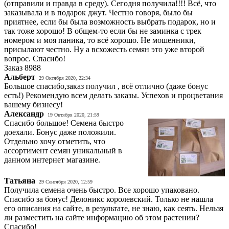
(отправили и правда в среду). Сегодня получила!!!! Всё, что
заказывала и в подарок джут. Честно говоря, было бы
приятнее, если бы была возможность выбрать подарок, но и
так тоже хорошо! В общем-то если бы не заминка с трек
номером и моя паника, то всё хорошо. Не мошенники,
присылают честно. Ну а всхожесть семян это уже второй
вопрос. Спасибо!
Заказ
8988
Альберт
29 Октября 2020, 22:34
Большое спасибо,заказ получил , всё отлично (даже бонус
есть!) Рекомендую всем делать заказы. Успехов и процветания
вашему бизнесу!
Александр
19 Октября 2020, 21:59
Спасибо большое! Семена быстро
доехали. Бонус даже положили.
Отдельно хочу отметить, что
ассортимент семян уникальный в
данном интернет магазине.
Татьяна
29 Сентября 2020, 12:59
Получила семена очень быстро. Все хорошо упаковано.
Спасибо за бонус! Делоникс королевский. Только не нашла
его описания на сайте, в результате, не знаю, как сеять. Нельзя
ли разместить на сайте информацию об этом растении?
Спасибо!