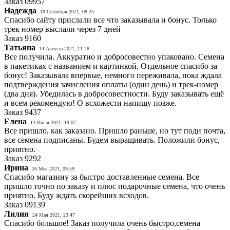
Заказ
09957
Надежда
18 Сентября 2021, 08:25
Спасибо сайту прислали все что заказывала и бонус. Только
трек номер выслали через 7 дней
Заказ
9160
Татьяна
14 Августа 2021, 11:28
Все получила. Аккуратно и добросовестно упаковано. Семена
в пакетиках с названием и картинкой. Отдельное спасибо за
бонус! Заказывала впервые, немного переживала, пока ждала
подтверждения зачисления оплаты (один день) и трек-номер
(два дня). Убедилась в добросовестности. Буду заказывать ещё
и всем рекомендую! О всхожести напишу позже.
Заказ
9437
Елена
13 Июля 2021, 19:07
Все пришло, как заказано. Пришло раньше, но тут поди почта,
все семена подписаны. Будем выращивать. Положили бонус,
приятно.
Заказ
9292
Ирина
26 Мая 2021, 09:59
Спасибо магазину за быстро доставленные семена. Все
пришло точно по заказу и плюс подарочные семена, что очень
приятно. Буду ждать скорейших всходов.
Заказ
09139
Лилия
24 Мая 2021, 23:47
Спасибо большое! Заказ получила очень быстро,семена