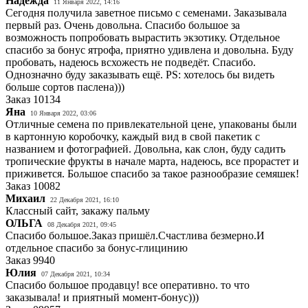
Надежда
11 Января 2022, 14:16
Сегодня получила заветное письмо с семенами. Заказывала
первый раз. Очень довольна. Спасибо большое за
возможность попробовать вырастить экзотику. Отдельное
спасибо за бонус ятрофа, приятно удивлена и довольна. Буду
пробовать, надеюсь всхожесть не подведёт. Спасибо.
Однозначно буду заказывать ещё. РS: хотелось бы видеть
больше сортов паслена)))
Заказ
10134
Яна
10 Января 2022, 03:06
Отличные семена по привлекательной цене, упакованы были
в картонную коробочку, каждый вид в свой пакетик с
названием и фотографией. Довольна, как слон, буду садить
тропические фрукты в начале марта, надеюсь, все прорастет и
приживется. Большое спасибо за такое разнообразие семяшек!
Заказ
10082
Михаил
22 Декабря 2021, 16:10
Классный сайт, закажу пальму
ОЛЬГА
08 Декабря 2021, 09:45
Спасибо большое.Заказ пришёл.Счастлива безмерно.И
отдельное спасибо за бонус-глицинию
Заказ
9940
Юлия
07 Декабря 2021, 10:34
Спасибо большое продавцу! все оперативно. то что
заказывала! и приятный момент-бонус)))