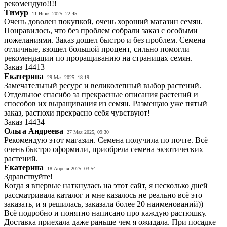
рекомендую!!!!
Тимур
11 Июня 2025, 22:45
Очень доволен покупкой, очень хороший магазин семян.
Понравилось, что без проблем собрали заказ с особыми
пожеланиями. Заказ дошел быстро и без проблем. Семена
отличные, взошел большой процент, сильно помогли
рекомендации по проращиванию на страницах семян.
Заказ
14413
Екатерина
29 Мая 2025, 18:19
Замечательный ресурс и великолепный выбор растений.
Отдельное спасибо за прекрасные описания растений и
способов их выращивания из семян. Размещаю уже пятый
заказ, растюхи прекрасно себя чувствуют!
Заказ
14434
Ольга Андреева
27 Мая 2025, 09:30
Рекомендую этот магазин. Семена получила по почте. Всё
очень быстро оформили, приобрела семена экзотических
растений.
Екатерина
18 Апреля 2025, 03:54
Здравствуйте!
Когда я впервые наткнулась на этот сайт, я несколько дней
рассматривала каталог и мне казалось не реально всё это
заказать, и я решилась, заказала более 20 наименований))
Всё подробно и понятно написано про каждую растюшку.
Доставка приехала даже раньше чем я ожидала. При посадке