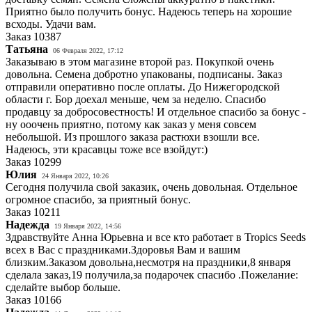
Приятно было получить бонус. Надеюсь теперь на хорошие
всходы. Удачи вам.
Заказ
10387
Татьяна
06 Февраля 2022, 17:12
Заказываю в этом магазине второй раз. Покупкой очень
довольна. Семена добротно упакованы, подписаны. Заказ
отправили оперативно после оплаты. До Нижегородской
области г. Бор доехал меньше, чем за неделю. Спасибо
продавцу за добросовестность! И отдельное спасибо за бонус -
ну ооочень приятно, потому как заказ у меня совсем
небольшой. Из прошлого заказа растюхи взошли все.
Надеюсь, эти красавцы тоже все взойдут:)
Заказ
10299
Юлия
24 Января 2022, 10:26
Сегодня получила свой заказик, очень довольная. Отдельное
огромное спасибо, за приятный бонус.
Заказ
10211
Надежда
19 Января 2022, 14:56
Здравствуйте Анна Юрьевна и все кто работает в Tropics Seeds
всех в Вас с праздниками.Здоровья Вам и вашим
близким.Заказом довольна,несмотря на праздники,8 января
сделала заказ,19 получила,за подарочек спасибо .Пожелание:
сделайте выбор больше.
Заказ
10166