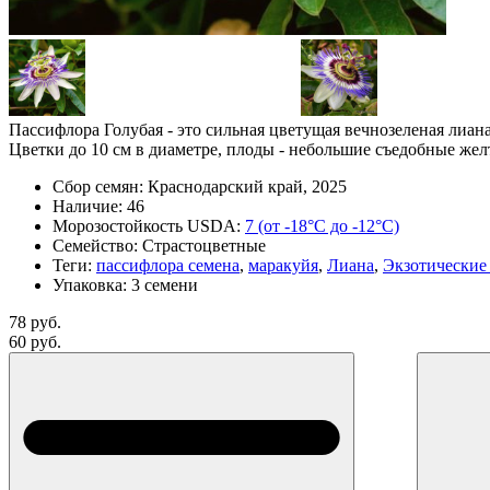
Пассифлора Голубая - это сильная цветущая вечнозеленая лиа
Цветки до 10 см в диаметре, плоды - небольшие съедобные жел
Сбор семян:
Краснодарский край, 2025
Наличие:
46
Морозостойкость USDA:
7 (от -18°C до -12°C)
Семейство:
Страстоцветные
Теги:
пассифлора семена
,
маракуйя
,
Лиана
,
Экзотические
Упаковка:
3 семени
78 руб.
60 руб.