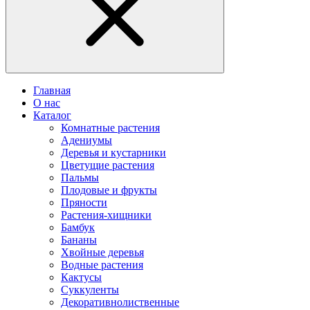
Главная
О нас
Каталог
Комнатные растения
Адениумы
Деревья и кустарники
Цветущие растения
Пальмы
Плодовые и фрукты
Пряности
Растения-хищники
Бамбук
Бананы
Хвойные деревья
Водные растения
Кактусы
Суккуленты
Декоративнолиственные