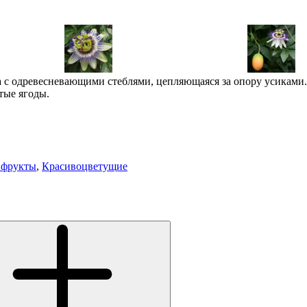
на с одревесневающими стеблями, цепляющаяся за опору усиками
тые ягоды.
 фрукты
,
Красивоцветущие